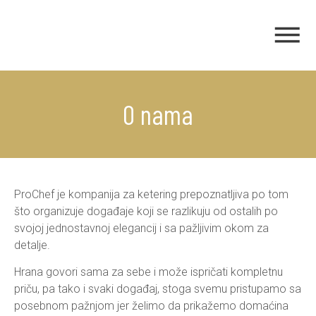
O nama
ProChef je kompanija za ketering prepoznatljiva po tom
što organizuje događaje koji se razlikuju od ostalih po
svojoj jednostavnoj elegancij i sa pažljivim okom za
detalje.
Hrana govori sama za sebe i može ispričati kompletnu
priču, pa tako i svaki događaj, stoga svemu pristupamo sa
posebnom pažnjom jer želimo da prikažemo domaćina