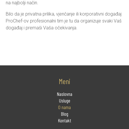
na najbolji način.
Bilo da je privatna prilika, vjenčanje ili korporativni događaj
ProChef-ov profesionalni tim je tu da organizuje svaki Vaš
događaj i premaši Vaša očekivanja.
Meni
Naslovna
Usluge
O nama
Blog
Kontakt